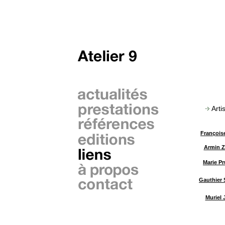
Arti
François
Armin Z
Marie Pr
Gauthier S
Muriel 